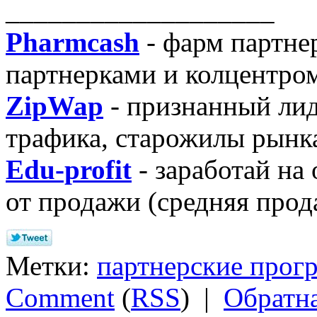
___________________
Pharmcash
- фарм партне
партнерками и колцентром
ZipWap
- признанный лид
трафика, старожилы рынк
Edu-profit
- заработай на
от продажи (средняя прод
Метки:
партнерские прог
Comment
(
RSS
) |
Обратна