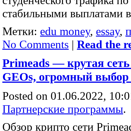
студенческого трафика по
стабильными выплатами в
Метки:
edu money
,
essay
,
п
No Comments
|
Read the re
Primeads — крутая сет
GEOs, огромный выбор
Posted on 01.06.2022, 10:0
Партнерские программы
.
Обзор крипто сети Primea