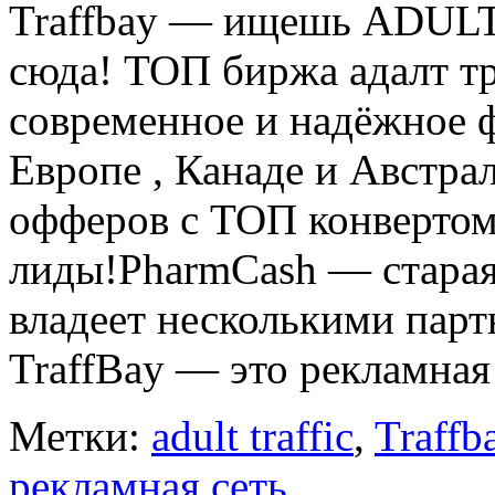
Traffbay — ищешь ADULT 
сюда! ТОП биржа адалт 
современное и надёжное
Европе , Канаде и Австр
офферов с ТОП конвертом 
лиды!PharmCash — старая
владеет несколькими парт
TraffBay — это рекламная 
Метки:
adult traffic
,
Traffb
рекламная сеть