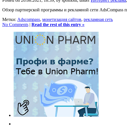
Posted on 20.08.2021, 18:39, by spomoni, under
Интернет реклама
Обзор партнерской программы и рекламной сети AdsCompass п
Метки:
Adscompass
,
монетизация сайтов
,
рекламная сеть
No Comments
|
Read the rest of this entry »