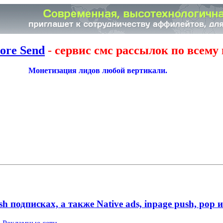
ore Send
-
сервис смс рассылок по всему 
Монетизация лидов любой вертикали.
подписках, а также Native ads, inpage push, pop 