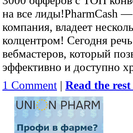
3000 офферов с ТОП конв
на все лиды!PharmCash —
компания, владеет нескол
колцентром! Сегодня речь 
вебмастеров, который поз
эффективно и доступно хр
1 Comment
|
Read the rest 