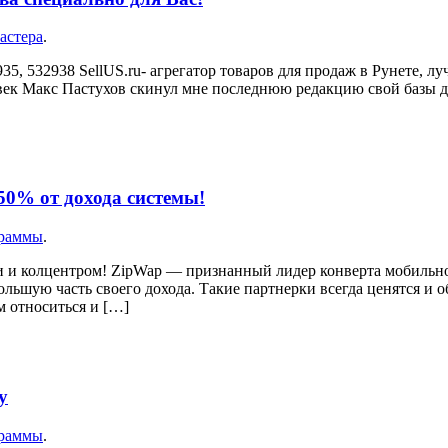
астера
.
35, 532938 SellUS.ru- агрегатор товаров для продаж в Рунете, л
овек Макс Пастухов скинул мне последнюю редакцию свой базы
50% от дохода системы!
граммы
.
и и колцентром! ZipWap — признанный лидер конверта мобильн
большую часть своего дохода. Такие партнерки всегда ценятся и
м относиться и […]
у
граммы
.