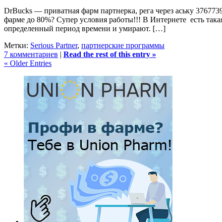
DrBucks — приватная фарм партнерка, рега через аську 3767739
фарме до 80%? Супер условия работы!!! В Интернете есть так
определенный период времени и умирают. […]
Метки:
Serious Partner
,
партнерские программы
7 комментариев
|
Read the rest of this entry »
« Older Entries