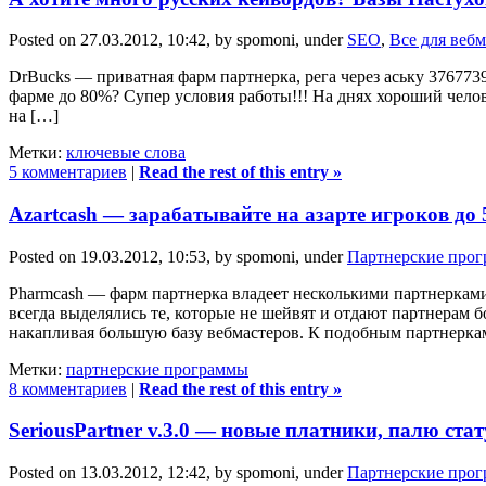
Posted on 27.03.2012, 10:42, by spomoni, under
SEO
,
Все для вебм
DrBucks — приватная фарм партнерка, рега через аську 3767739
фарме до 80%? Супер условия работы!!! На днях хороший чел
на […]
Метки:
ключевые слова
5 комментариев
|
Read the rest of this entry »
Azartcash — зарабатывайте на азарте игроков до 
Posted on 19.03.2012, 10:53, by spomoni, under
Партнерские про
Pharmcash — фарм партнерка владеет несколькими партнеркам
всегда выделялись те, которые не шейвят и отдают партнерам 
накапливая большую базу вебмастеров. К подобным партнерка
Метки:
партнерские программы
8 комментариев
|
Read the rest of this entry »
SeriousPartner v.3.0 — новые платники, палю стат
Posted on 13.03.2012, 12:42, by spomoni, under
Партнерские про