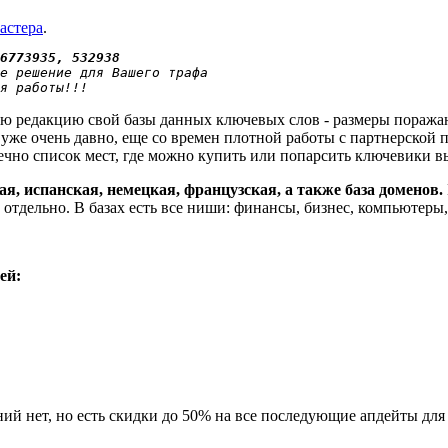
астера
.
6773935, 532938
е решение для Вашего трафа
я работы!!!
 редакцию свой базы данных ключевых слов - размеры поражают 
 уже очень давно, еще со времен плотной работы с партнерской
нечно список мест, где можно купить или попарсить ключевики в
кая, испанская, немецкая, французская, а также база доменов.
 отдельно. В базах есть все ниши: финансы, бизнес, компьютеры, 
ей:
ений нет, но есть скидки до 50% на все последующие апдейты дл