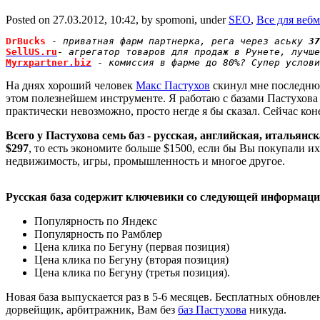
Posted on 27.03.2012, 10:42, by spomoni, under
SEO
,
Все для вебм
DrBucks
 - 
приватная фарм партнерка, рега через аську 
37
SellUS.ru
- 
агрегатор товаров для продаж в Рунете, лучше
Myrxpartner.biz
 - 
комиссия в фарме до 80%? Супер услови
На днях хороший человек
Макс Пастухов
скинул мне последнюю
этом полезнейшем инструменте. Я работаю с базами Пастухова
практически невозможно, просто негде я бы сказал. Сейчас ко
Всего у Пастухова семь баз - русская, английская, итальянс
$297
, то есть экономите больше $1500, если бы Вы покупали их
недвижимость, игры, промышленность и многое другое.
Русская база содержит ключевики со следующей информаци
Популярность по Яндекс
Популярность по Рамблер
Цена клика по Бегуну (первая позиция)
Цена клика по Бегуну (вторая позиция)
Цена клика по Бегуну (третья позиция).
Новая база выпускается раз в 5-6 месяцев. Бесплатных обновл
дорвейщик, арбитражник, Вам без
баз Пастухова
никуда.