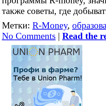
программы R-money, знач
также советы, где добыва
Метки:
R-Money
,
образов
No Comments
|
Read the re