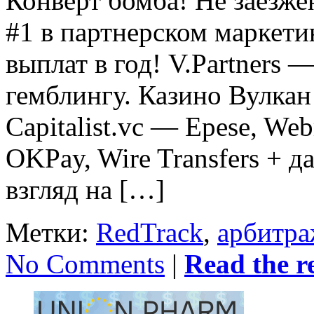
Конверт бомба! Не заезж
#1 в партнерском маркетин
выплат в год! V.Partners
гемблингу. Казино Вулка
Capitalist.vc — Epese, We
OKPay, Wire Transfers + 
взгляд на […]
Метки:
RedTrack
,
арбитра
No Comments
|
Read the re