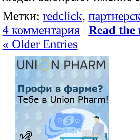
Метки:
redclick
,
партнерс
4 комментария
|
Read the r
« Older Entries