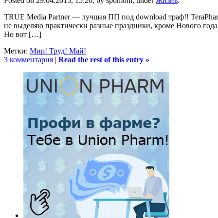
Posted on 29.04.2015, 15:20, by spomoni, under
Жизнь
.
TRUE Media Partner — лучшая ПП под download траф!! TeraPha
не выделяю практически разные праздники, кроме Нового года. 
Но вот […]
Метки:
Мир! Труд! Май!
3 комментария
|
Read the rest of this entry »