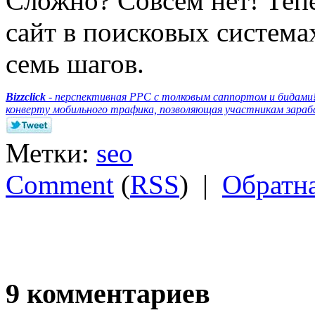
Сложно? Совсем нет! Тепе
сайт в поисковых системах
семь шагов.
Bizzclick
- перспективная PPC с толковым саппортом и бидами
конверту мобильного трафика, позволяющая участникам зара
Метки:
seo
Comment
(
RSS
) |
Обратна
9 комментариев