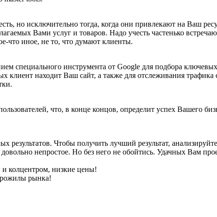
сть, но исключительно тогда, когда они привлекают на Ваш рес
длагаемых Вами услуг и товаров. Надо учесть частенько встреч
е-что иное, не то, что думают клиенты.
ием специального инструмента от Google для подбора ключевых
рых клиент находит Ваш сайт, а также для отслеживания трафик
тки.
пользователей, что, в конце концов, определит успех Вашего би
ых результатов. Чтобы получить лучший результат, анализируйте
 довольно непростое. Но без него не обойтись. Удачных Вам про
 и колцентром, низкие цены!
арожилы рынка!