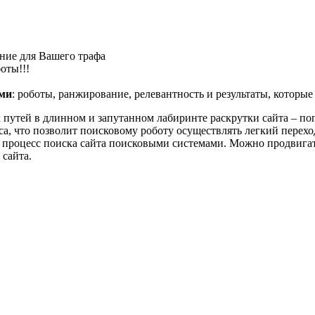
ение для Вашего трафа
оты!!!
ами
: роботы, ранжирование, релевантность и результаты, которы
путей в длинном и запутанном лабиринте раскрутки сайта – поп
са, что позволит поисковому роботу осуществлять легкий перех
процесс поиска сайта поисковыми системами. Можно продвигать 
 сайта.