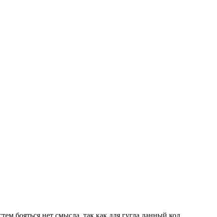
тем бояться нет смысла, так как для гугла данный код