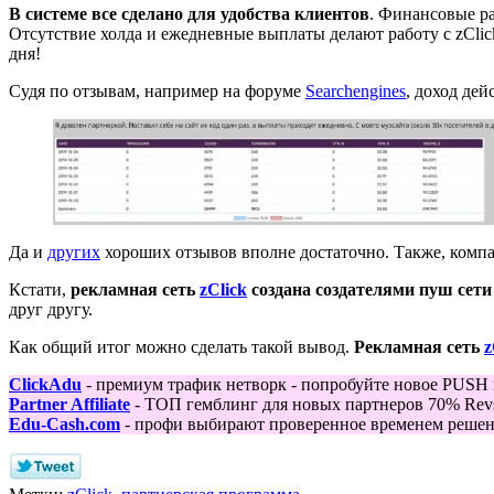
В системе все сделано для удобства клиентов
. Финансовые ра
Отсутствие холда и ежедневные выплаты делают работу с zClic
дня!
Судя по отзывам, например на форуме
Searchengines
, доход де
Да и
других
хороших отзывов вполне достаточно. Также, комп
Кстати,
рекламная сеть
zClick
создана создателями пуш сет
друг другу.
Как общий итог можно сделать такой вывод.
Рекламная сеть
z
ClickAdu
- премиум трафик нетворк - попробуйте новое PUSH
Partner Affiliate
- ТОП гемблинг для новых партнеров 70% Revs
Edu-Cash.com
- профи выбирают проверенное временем решени