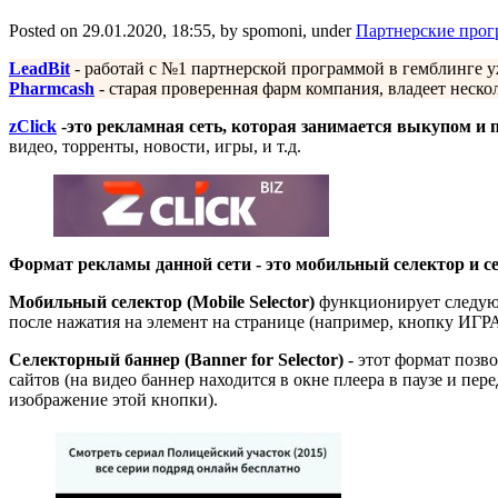
Posted on 29.01.2020, 18:55, by spomoni, under
Партнерские про
LeadBit
- работай с №1 партнерской программой в гемблинге у
Pharmcash
- старая проверенная фарм компания, владеет неск
zClick
-это рекламная сеть, которая занимается выкупом и 
видео, торренты, новости, игры, и т.д.
Формат рекламы данной сети - это мобильный селектор и с
Мобильный селектор (Mobile Selector)
функционирует следующ
после нажатия на элемент на странице (например, кнопку ИГ
Селекторный баннер (Banner for Selector)
- этот формат позв
сайтов (на видео баннер находится в окне плеера в паузе и пе
изображение этой кнопки).