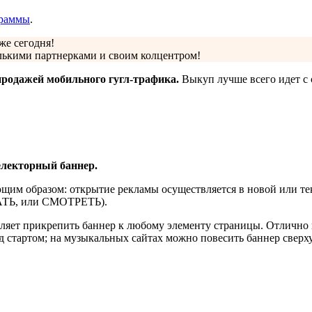
граммы
.
же сегодня!
олькими партнерками и своим колцентром!
продажей мобильного гугл-трафика.
Выкуп лучше всего идет с 
електорный баннер.
им образом: открытие рекламы осуществляется в новой или тек
РАТЬ, или СМОТРЕТЬ).
оляет прикрепить баннер к любому элементу страницы. Отлично 
ред стартом; на музыкальных сайтах можно повесить баннер сверх