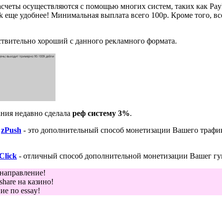
счеты осуществляются с помощью многих систем, таких как PayPa
k еще удобнее! Минимальная выплата всего 100р. Кроме того, в
йствительно хороший с данного рекламного формата.
ания недавно сделала
реф систему 3%
.
и
zPush
- это дополнительный способ монетизации Вашего трафик
Click
- отличный способ дополнительной монетизации Вашег гу
 направление!
hare на казино!
е по essay!