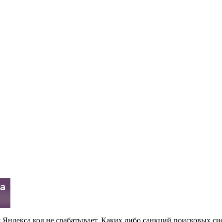
я Яндекса код не срабатывает. Каких либо санкций поисковых сис