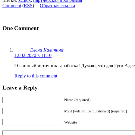
Метки:
zClick
,
партнерская программа
Comment
(
RSS
) |
Обратная ссылка
One Comment
Елена Калинина
:
12.02.2020 в 11:10
Отличный источник заработка! Думаю, что для Гугл Адсен
Reply to this comment
Leave a Reply
Name (required)
Mail (will not be published) (required)
Website