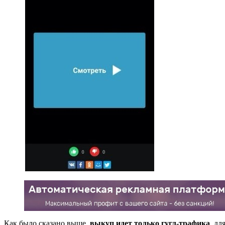
Как было сказано выше,
выкуп идет только гугл-трафика
, дл