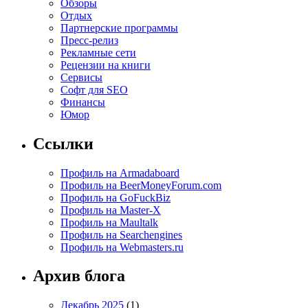
Обзоры
Отдых
Партнерские программы
Пресс-релиз
Рекламные сети
Рецензии на книги
Сервисы
Софт для SEO
Финансы
Юмор
Ссылки
Профиль на Armadaboard
Профиль на BeerMoneyForum.com
Профиль на GoFuckBiz
Профиль на Master-X
Профиль на Maultalk
Профиль на Searchengines
Профиль на Webmasters.ru
Архив блога
Декабрь 2025
(1)