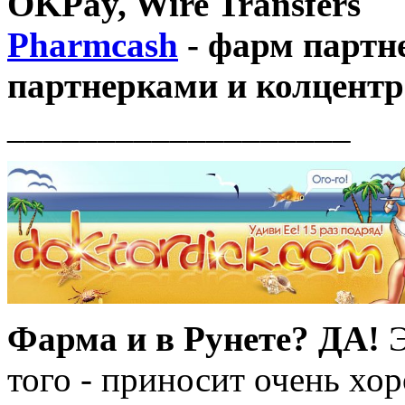
OKPay, Wire Transfers
Pharmcash
- фарм партн
партнерками и колцентр
___________________
Фарма и в Рунете? ДА!
Э
того - приносит очень хо