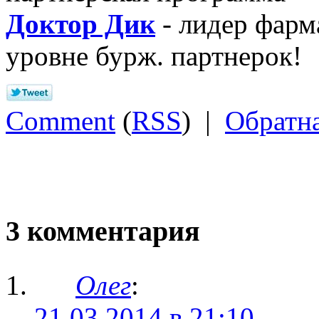
Доктор Дик
- лидер фарм
уровне бурж. партнерок!
Comment
(
RSS
) |
Обратна
3 комментария
Олег
:
21.03.2014 в 21:10